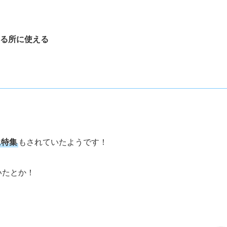
なる所に使える
に特集
もされていたようです！
いたとか！