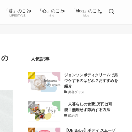
「暮」のこと
「心」のこと
「blog」のこと
LIFESTYLE
mind
blog
トの
人気記事
ジョンソンボディクリームで男
ウケするのはどれ？おすすめを
紹介
美容グッズ
一人暮らしの食費1万円は可
能！無理せず節約する方法
節約術
【Oh!Baby】ボディ スムーザ