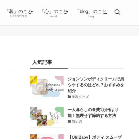
「暮」のこと
「心」のこと
「blog」のこと
LIFESTYLE
mind
blog
人気記事
ジョンソンボディクリームで男
ウケするのはどれ？おすすめを
紹介
美容グッズ
一人暮らしの食費1万円は可
能！無理せず節約する方法
節約術
【Oh!Baby】ボディ スムーザ