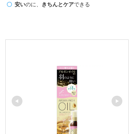
安い
のに、
きちんとケア
できる