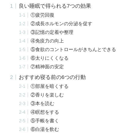
良い睡眠で得られる7つの効果
①疲労回復
②成長ホルモンの分泌を促す
③記憶の定着や整理
④免疫力の向上
⑤食欲のコントロールがきちんとできる
⑥太りにくくなる
⑦精神面の安定
おすすめ寝る前の6つの行動
①部屋を暗くする
②香りを楽しむ
③本を読む
④瞑想をする
⑤手帳を書く
⑥白湯を飲む