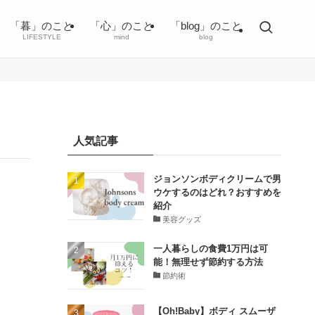
「暮」のこと
「心」のこと
「blog」のこと
LIFESTYLE
mind
blog
人気記事
ジョンソンボディクリームで男
ウケするのはどれ？おすすめを
紹介
美容グッズ
一人暮らしの食費1万円は可
能！無理せず節約する方法
節約術
【Oh!Baby】ボディ スムーザ