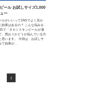
ール お試しサイズ1,000
ュー
ールがいいってSNSでよく見か
に効果はあるの？ こんな悩みを
NSで「タカミスキンピールが凄
て、買おうかどうか悩んでいる方
と思います。 今回は、お試しサ
て効果が...
1