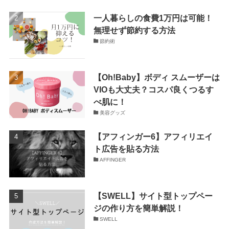
一人暮らしの食費1万円は可能！
無理せず節約する方法
節約術
【Oh!Baby】ボディ スムーザーは
VIOも大丈夫？コスパ良くつるす
べ肌に！
美容グッズ
【アフィンガー6】アフィリエイ
ト広告を貼る方法
AFFINGER
【SWELL】サイト型トップペー
ジの作り方を簡単解説！
SWELL